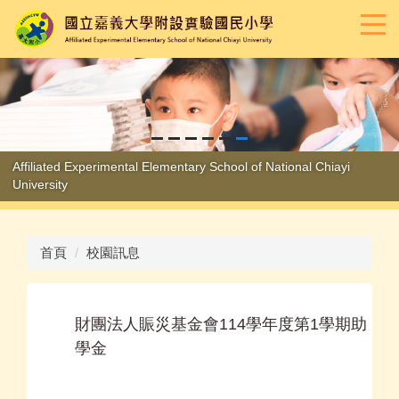
跳
到
主
要
內
容
區
Affiliated Experimental Elementary School of National Chiayi
University
首頁
校園訊息
財團法人賑災基金會114學年度第1學期助
學金