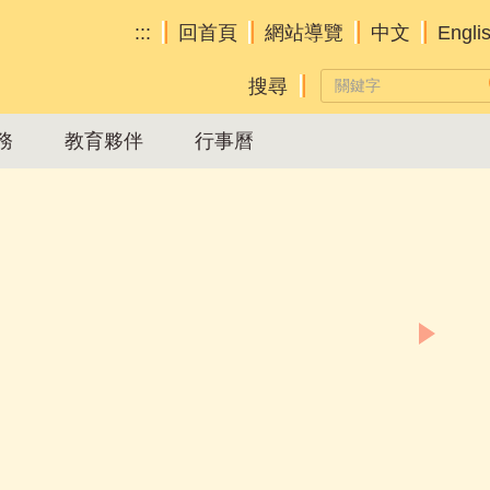
:::
回首頁
網站導覽
中文
Engli
務
教育夥伴
行事曆
Aff