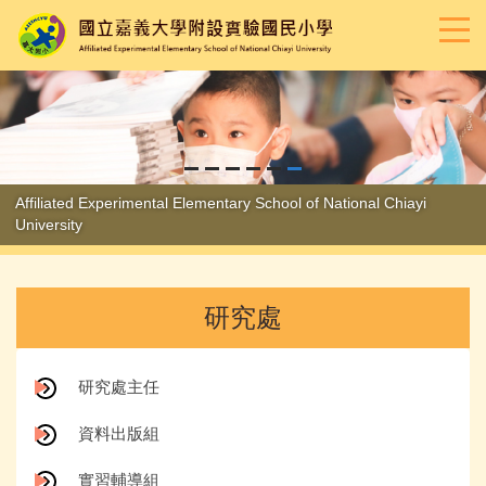
跳
到
主
要
內
容
區
Affiliated Experimental Elementary School of National Chiayi
University
研究處
研究處主任
資料出版組
實習輔導組