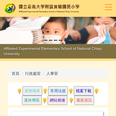
跳
到
主
要
內
容
區
Affiliated Experimental Elementary School of National Chiayi
University
首頁
行政處室
人事室