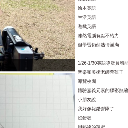
繪本英語
生活英語
遊戲英語
雖然電腦有點不給力
但學習仍然熱情滿滿
1/26-1/30英語導覽員增
音樂和美術老師帶孩子
導覽校園
體驗嘉義元素的膠彩熱縮
小朋友說
我好像報錯營隊了
沒錯喔
用藝術的視野