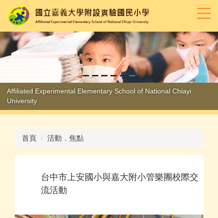
跳
到
主
要
內
容
區
Affiliated Experimental Elementary School of National Chiayi
University
首頁
活動．焦點
台中市上安國小與嘉大附小管樂團校際交
流活動