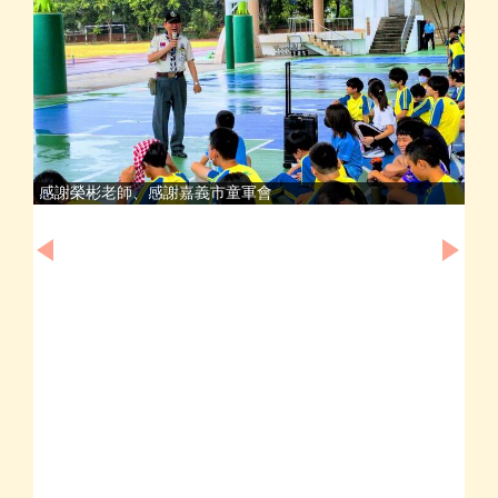
感謝榮彬老師、感謝嘉義市童軍會
太