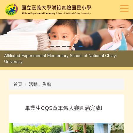
跳
到
主
要
內
容
區
Affiliated Experimental Elementary School of National Chiayi
University
首頁
活動．焦點
畢業生CQS童軍鐵人賽圓滿完成!