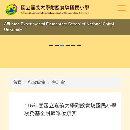
跳
到
主
要
Affiliated Experimental Elementary School of National Chiayi
內
University
容
區
首頁
行政處室
主計室
115年度國立嘉義大學附設實驗國民小學
校務基金附屬單位預算