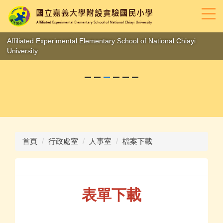
跳
到
主
要
Affiliated Experimental Elementary School of National Chiayi
內
University
容
區
首頁
行政處室
人事室
檔案下載
表單下載