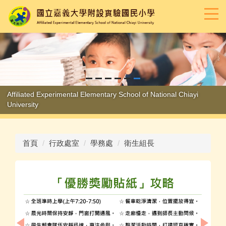
跳
到
主
要
內
容
區
Affiliated Experimental Elementary School of National Chiayi
University
首頁
行政處室
學務處
衛生組長